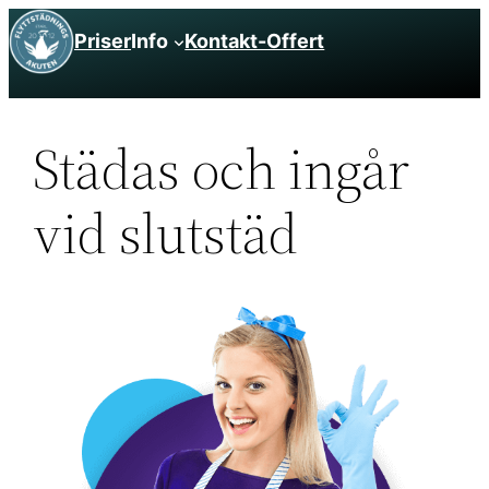
Hoppa
Priser
Info
Kontakt-Offert
till
innehåll
Städas och ingår
vid slutstäd